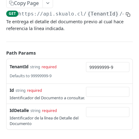
Copy Page
Paginación
GET
https://api.skualo.cl
/
{TenantId}
/docum
Filtros
Te entrega el detalle del documento previo al cual hace
referencia la línea indicada.
EMPRESA
Empresa
Path Params
Obtener Datos Empresa
GET
Sucursales
TenantId
string
required
Actualizar Datos Empresa
Listar Sucursales
PUT
GET
Defaults to 99999999-9
AUXILIARES
Obtener Sucursal
GET
Auxiliar
Id
string
required
Crear Sucursal
POST
Identificador del Documento a consultar.
Listar Auxiliares
GET
Direcciones
Actualizar Sucursal
PUT
Obtener Auxiliar
Listar Direcciones
IdDetalle
string
required
GET
GET
Contactos
Identificador de la línea de Detalle del
Crear Auxiliar
Obtener Dirección
Listar Contactos
POST
GET
GET
Documento
Divisiones
Actualizar Auxiliar
Crear Dirección
Obtener Contacto
Listar Divisiones
POST
PUT
GET
GET