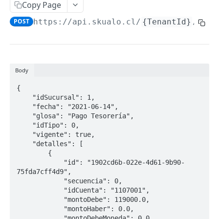
Copy Page
Paginación
POST
https://api.skualo.cl
/
{TenantId}
/cont
Filtros
EMPRESA
Body
Empresa
{

Obtener Datos Empresa
GET
Sucursales
    "idSucursal": 1,

    "fecha": "2021-06-14",

Actualizar Datos Empresa
Listar Sucursales
PUT
GET
    "glosa": "Pago Tesorería",

AUXILIARES
    "idTipo": 0,

Obtener Sucursal
GET
    "vigente": true,

Auxiliar
Crear Sucursal
    "detalles": [

POST
        {

Listar Auxiliares
GET
Direcciones
Actualizar Sucursal
            "id": "1902cd6b-022e-4d61-9b90-
PUT
75fda7cff4d9",

Obtener Auxiliar
Listar Direcciones
GET
GET
Contactos
            "secuencia": 0,

            "idCuenta": "1107001",

Crear Auxiliar
Obtener Dirección
Listar Contactos
POST
GET
GET
Divisiones
            "montoDebe": 119000.0,

            "montoHaber": 0.0,

Actualizar Auxiliar
Crear Dirección
Obtener Contacto
Listar Divisiones
POST
PUT
GET
GET
            "montoDebeMoneda": 0.0,
