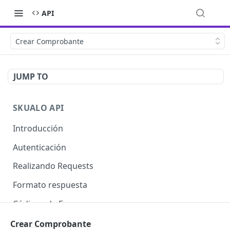
API
Crear Comprobante
JUMP TO
SKUALO API
Introducción
Autenticación
Realizando Requests
Formato respuesta
Códigos de Errores
Límite de consultas
Crear Comprobante