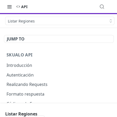
API
Listar Regiones
JUMP TO
SKUALO API
Introducción
Autenticación
Realizando Requests
Formato respuesta
Códigos de Errores
Límite de consultas
Listar Regiones