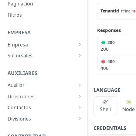
Paginación
TenantId
string
re
Filtros
Responses
EMPRESA
200
Empresa
200
Obtener Datos Empresa
GET
Sucursales
400
Actualizar Datos Empresa
Listar Sucursales
PUT
GET
400
AUXILIARES
Obtener Sucursal
GET
Auxiliar
Crear Sucursal
POST
LANGUAGE
Listar Auxiliares
GET
Direcciones
Actualizar Sucursal
PUT
Obtener Auxiliar
Listar Direcciones
GET
GET
Contactos
Shell
Node
Crear Auxiliar
Obtener Dirección
Listar Contactos
POST
GET
GET
Divisiones
Actualizar Auxiliar
Crear Dirección
Obtener Contacto
Listar Divisiones
CREDENTIALS
POST
PUT
GET
GET