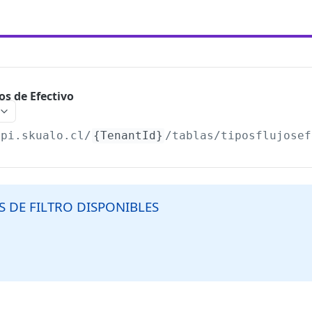
jos de Efectivo
api.skualo.cl
/
{TenantId}
/tablas/tiposflujosef
S DE FILTRO DISPONIBLES