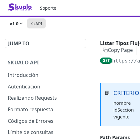
Soporte
v1.0
API
Listar Tipos Flu
JUMP TO
Copy Page
GET
https://
SKUALO API
Introducción
Autenticación
CRITERIO
📘
Realizando Requests
nombre
Formato respuesta
idSeccion
vigente
Códigos de Errores
Límite de consultas
Path Params