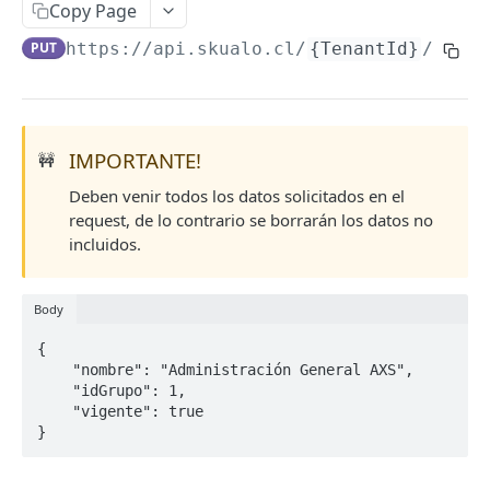
Copy Page
Paginación
PUT
https://api.skualo.cl
/
{TenantId}
/tabla
Filtros
EMPRESA
IMPORTANTE!
🚧
Empresa
Deben venir todos los datos solicitados en el
Obtener Datos Empresa
GET
Sucursales
request, de lo contrario se borrarán los datos no
Actualizar Datos Empresa
Listar Sucursales
incluidos.
PUT
GET
AUXILIARES
Obtener Sucursal
GET
Body
Auxiliar
Crear Sucursal
POST
Listar Auxiliares
{

GET
Direcciones
Actualizar Sucursal
PUT
    "nombre": "Administración General AXS",

Obtener Auxiliar
Listar Direcciones
GET
GET
    "idGrupo": 1,

Contactos
    "vigente": true

Crear Auxiliar
Obtener Dirección
Listar Contactos
POST
GET
GET
}
Divisiones
Actualizar Auxiliar
Crear Dirección
Obtener Contacto
Listar Divisiones
POST
PUT
GET
GET