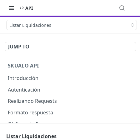
API
Listar Liquidaciones
JUMP TO
SKUALO API
Introducción
Autenticación
Realizando Requests
Formato respuesta
Códigos de Errores
Límite de consultas
Listar Liquidaciones