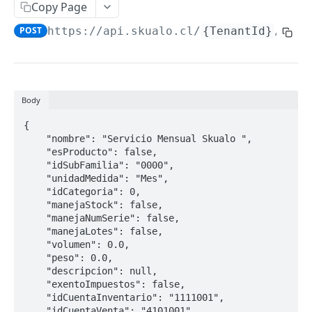
Copy Page
Paginación
POST
https://api.skualo.cl
/
{TenantId}
/prod
Filtros
EMPRESA
Body
Empresa
{

Obtener Datos Empresa
GET
Sucursales
    "nombre": "Servicio Mensual Skualo ",

    "esProducto": false,

Actualizar Datos Empresa
Listar Sucursales
PUT
GET
    "idSubFamilia": "0000",

AUXILIARES
    "unidadMedida": "Mes",

Obtener Sucursal
GET
    "idCategoria": 0,

Auxiliar
Crear Sucursal
    "manejaStock": false,

POST
    "manejaNumSerie": false,

Listar Auxiliares
GET
Direcciones
Actualizar Sucursal
    "manejaLotes": false,

PUT
    "volumen": 0.0,

Obtener Auxiliar
Listar Direcciones
GET
GET
Contactos
    "peso": 0.0,

    "descripcion": null,

Crear Auxiliar
Obtener Dirección
Listar Contactos
POST
GET
GET
Divisiones
    "exentoImpuestos": false,

    "idCuentaInventario": "1111001",

Actualizar Auxiliar
Crear Dirección
Obtener Contacto
Listar Divisiones
POST
PUT
GET
GET
    "idCuentaVenta": "4101001",
