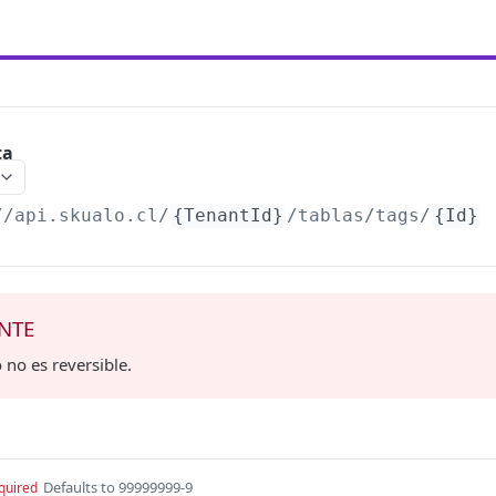
ta
//api.skualo.cl
/
{TenantId}
/tablas/tags/
{Id}
NTE
 no es reversible.
Defaults to 99999999-9
quired