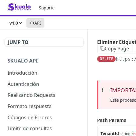
Soporte
v1.0
API
Eliminar Etique
JUMP TO
Copy Page
DELETE
https:
SKUALO API
Introducción
Autenticación
IMPORTA
❗️
Realizando Requests
Este proceso
Formato respuesta
Códigos de Errores
Path Params
Límite de consultas
TenantId
string
re