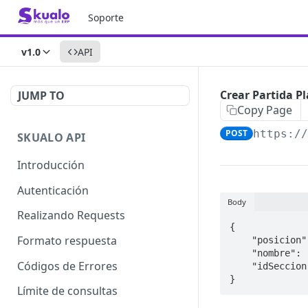
Soporte
v1.0
API
Crear Partida Pl
JUMP TO
Copy Page
POST
https:/
SKUALO API
Introducción
Autenticación
Body
Realizando Requests
{

Formato respuesta
    "posicion": 1,

    "nombre": "Deudores",

Códigos de Errores
    "idSeccion": 20

}
Límite de consultas