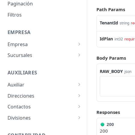
Paginación
Path Params
Filtros
TenantId
string
re
EMPRESA
IdPlan
int32
requi
Empresa
Obtener Datos Empresa
GET
Sucursales
Body Params
Actualizar Datos Empresa
Listar Sucursales
PUT
GET
RAW_BODY
json
AUXILIARES
Obtener Sucursal
GET
Auxiliar
Crear Sucursal
POST
Listar Auxiliares
GET
Direcciones
Actualizar Sucursal
PUT
Obtener Auxiliar
Listar Direcciones
GET
GET
Contactos
Responses
Crear Auxiliar
Obtener Dirección
Listar Contactos
POST
GET
GET
Divisiones
200
Actualizar Auxiliar
Crear Dirección
Obtener Contacto
Listar Divisiones
POST
PUT
GET
GET
200