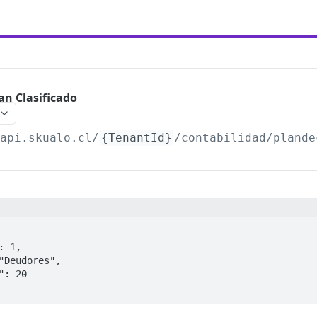
an Clasificado
/api.skualo.cl
/
{TenantId}
/contabilidad/plande