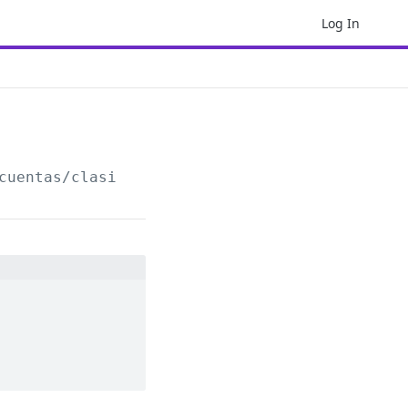
Log In
cuentas/clasificados/
{IdPlan}
/partidas