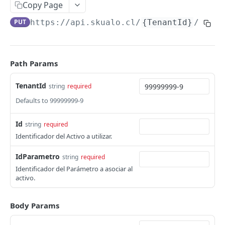
Copy Page
Paginación
PUT
https://api.skualo.cl
/
{TenantId}
/activ
Filtros
EMPRESA
Path Params
Empresa
TenantId
string
required
Obtener Datos Empresa
GET
Sucursales
Defaults to 99999999-9
Actualizar Datos Empresa
Listar Sucursales
PUT
GET
Id
string
required
AUXILIARES
Obtener Sucursal
GET
Identificador del Activo a utilizar.
Auxiliar
Crear Sucursal
POST
IdParametro
string
required
Listar Auxiliares
GET
Direcciones
Actualizar Sucursal
PUT
Identificador del Parámetro a asociar al
activo.
Obtener Auxiliar
Listar Direcciones
GET
GET
Contactos
Crear Auxiliar
Obtener Dirección
Listar Contactos
POST
GET
GET
Divisiones
Body Params
Actualizar Auxiliar
Crear Dirección
Obtener Contacto
Listar Divisiones
POST
PUT
GET
GET